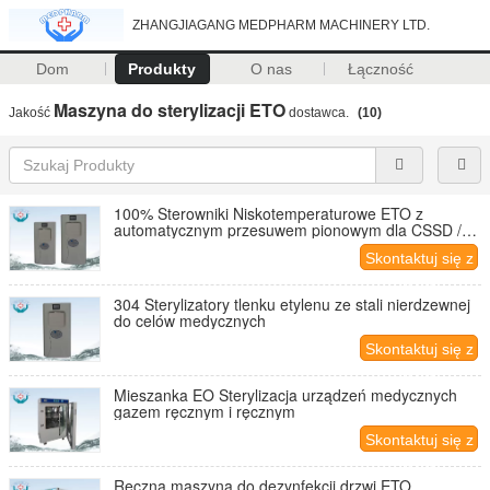
ZHANGJIAGANG MEDPHARM MACHINERY LTD.
Dom
Produkty
O nas
Łączność
Maszyna do sterylizacji ETO
Jakość
dostawca.
(10)
100% Sterowniki Niskotemperaturowe ETO z
automatycznym przesuwem pionowym dla CSSD /
klinik
Skontaktuj się z
nami
304 Sterylizatory tlenku etylenu ze stali nierdzewnej
do celów medycznych
Skontaktuj się z
nami
Mieszanka EO Sterylizacja urządzeń medycznych
gazem ręcznym i ręcznym
Skontaktuj się z
nami
Ręczna maszyna do dezynfekcji drzwi ETO,