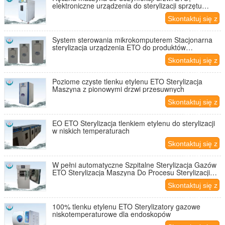
elektroniczne urządzenia do sterylizacji sprzętu
medycznego
Skontaktuj się z
nami
System sterowania mikrokomputerem Stacjonarna
sterylizacja urządzenia ETO do produktów
przeznaczonych do usuwania
Skontaktuj się z
nami
Poziome czyste tlenku etylenu ETO Sterylizacja
Maszyna z pionowymi drzwi przesuwnych
Skontaktuj się z
nami
EO ETO Sterylizacja tlenkiem etylenu do sterylizacji
w niskich temperaturach
Skontaktuj się z
nami
W pełni automatyczne Szpitalne Sterylizacja Gazów
ETO Sterylizacja Maszyna Do Procesu Sterylizacji
Eto 120L / 220L
Skontaktuj się z
nami
100% tlenku etylenu ETO Sterylizatory gazowe
niskotemperaturowe dla endoskopów